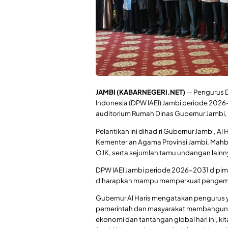
JAMBI (KABARNEGERI.NET)
— Pengurus D
Indonesia (DPW IAEI) Jambi periode 2026-
auditorium Rumah Dinas Gubernur Jambi,
Pelantikan ini dihadiri Gubernur Jambi, Al 
Kementerian Agama Provinsi Jambi, Mahbu
OJK, serta sejumlah tamu undangan lainn
DPW IAEI Jambi periode 2026-2031 dipimp
diharapkan mampu memperkuat pengemban
Gubernur Al Haris mengatakan pengurus y
pemerintah dan masyarakat membangun 
ekonomi dan tantangan global hari ini, 