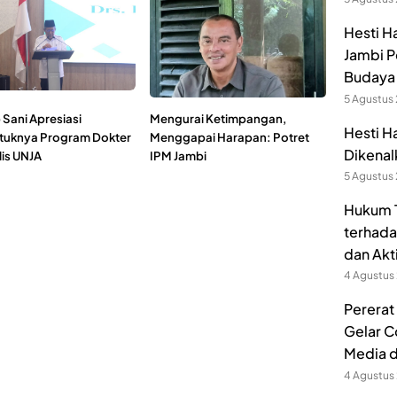
Hesti H
Jambi P
Budaya 
5 Agustus
Sani Apresiasi
Mengurai Ketimpangan,
Hesti H
tuknya Program Dokter
Menggapai Harapan: Potret
Dikenal
lis UNJA
IPM Jambi
5 Agustus
Hukum T
terhada
dan Akt
4 Agustus
Pererat
Gelar C
Media 
4 Agustus