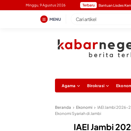
Skip
Minggu, 9 Agustus 2026
Terbaru
to
content
MENU
Agama
Birokrasi
Ekonom
Beranda
Ekonomi
IAEI Jambi 2026-2
Ekonomi Syariah di Jambi
IAEI Jambi 202