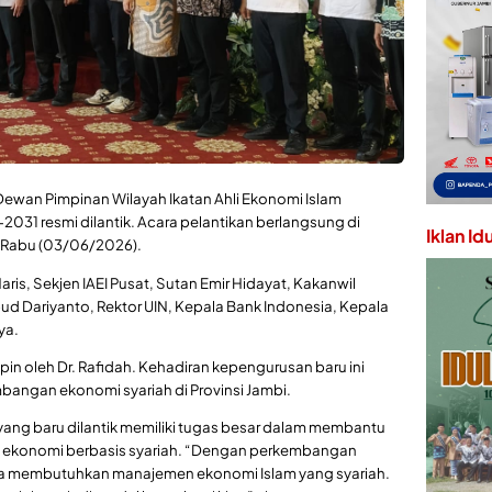
ewan Pimpinan Wilayah Ikatan Ahli Ekonomi Islam
2031 resmi dilantik. Acara pelantikan berlangsung di
Iklan Id
 Rabu (03/06/2026).
Haris, Sekjen IAEI Pusat, Sutan Emir Hidayat, Kakanwil
d Dariyanto, Rektor UIN, Kepala Bank Indonesia, Kepala
ya.
in oleh Dr. Rafidah. Kehadiran kepengurusan baru ini
gan ekonomi syariah di Provinsi Jambi.
ang baru dilantik memiliki tugas besar dalam membantu
ekonomi berbasis syariah. “Dengan perkembangan
kita membutuhkan manajemen ekonomi Islam yang syariah.