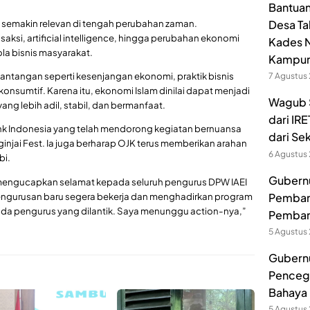
Bantuan
Desa Ta
h semakin relevan di tengah perubahan zaman.
saksi, artificial intelligence, hingga perubahan ekonomi
Kades N
la bisnis masyarakat.
Kampu
 tantangan seperti kesenjangan ekonomi, praktik bisnis
7 Agustus
 konsumtif. Karena itu, ekonomi Islam dinilai dapat menjadi
Wagub S
g lebih adil, stabil, dan bermanfaat.
dari IR
ank Indonesia yang telah mendorong kegiatan bernuansa
dari Se
ginjai Fest. Ia juga berharap OJK terus memberikan arahan
6 Agustus
bi.
Gubernur
s mengucapkan selamat kepada seluruh pengurus DPW IAEI
Pembang
epengurusan baru segera bekerja dan menghadirkan program
ada pengurus yang dilantik. Saya menunggu action-nya,”
Pemban
5 Agustus
Gubernu
Pencega
Bahaya 
5 Agustus