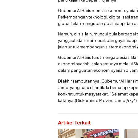
Gubernur Al Haris menilai ekonomi syaria
Perkembangan teknologi, digitalisasi tran
global telah mengubah pola hidup dan po
Namun, di sisi lain, muncul pula berbagai
yang jauh dari nilai moral, dan gaya hidup
jalan untuk membangun sistem ekonomi yan
Gubernur Al Haris turut mengapresiasi B
ekonomi syariah, salah satunya melalui Si
dalam penguatan ekonomi syariah di Jam
Di akhir sambutannya, Gubernur Al Hari
Jambi yang baru dilantik. Ia berharap k
konkret untuk masyarakat. “Selamat kep
katanya.(Diskominfo Provinsi Jambi/rky*)
Artikel Terkait