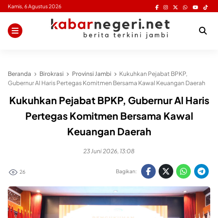
Skip
Kamis, 6 Agustus 2026
to
content
Beranda
Birokrasi
Provinsi Jambi
Kukuhkan Pejabat BPKP,
Gubernur Al Haris Pertegas Komitmen Bersama Kawal Keuangan Daerah
Kukuhkan Pejabat BPKP, Gubernur Al Haris
Pertegas Komitmen Bersama Kawal
Keuangan Daerah
23 Juni 2026, 13:08
Bagikan:
26