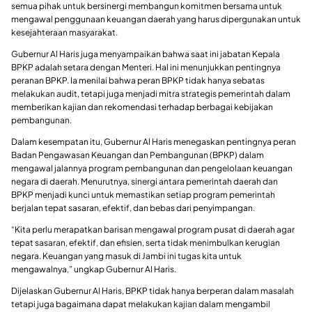
semua pihak untuk bersinergi membangun komitmen bersama untuk
mengawal penggunaan keuangan daerah yang harus dipergunakan untuk
kesejahteraan masyarakat.
Gubernur Al Haris juga menyampaikan bahwa saat ini jabatan Kepala
BPKP adalah setara dengan Menteri. Hal ini menunjukkan pentingnya
peranan BPKP. Ia menilai bahwa peran BPKP tidak hanya sebatas
melakukan audit, tetapi juga menjadi mitra strategis pemerintah dalam
memberikan kajian dan rekomendasi terhadap berbagai kebijakan
pembangunan.
Dalam kesempatan itu, Gubernur Al Haris menegaskan pentingnya peran
Badan Pengawasan Keuangan dan Pembangunan (BPKP) dalam
mengawal jalannya program pembangunan dan pengelolaan keuangan
negara di daerah. Menurutnya, sinergi antara pemerintah daerah dan
BPKP menjadi kunci untuk memastikan setiap program pemerintah
berjalan tepat sasaran, efektif, dan bebas dari penyimpangan.
“Kita perlu merapatkan barisan mengawal program pusat di daerah agar
tepat sasaran, efektif, dan efisien, serta tidak menimbulkan kerugian
negara. Keuangan yang masuk di Jambi ini tugas kita untuk
mengawalnya,” ungkap Gubernur Al Haris.
Dijelaskan Gubernur Al Haris, BPKP tidak hanya berperan dalam masalah
tetapi juga bagaimana dapat melakukan kajian dalam mengambil