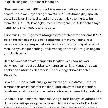
langkah-langkah kebijakan di lapangan.
“Rekomendasi dari BPKP itu luar biasa mencermati apapun hal-hal yang
seperti kebijakan. Saya sering meminta BPKP untuk mengkaji apakah
suatu kebijakan ini bisa diterapkan di daerah. Maka sering saya itu
meminta BPKP untuk mengkaji menilai, menganalisa. Itulah bahan saya
nanti mengambil keputusan,” jelasnya.
Gubernur Al Haris juga meminta agar pemerintah daerah bersama BPKP
bersinergi dan dapat bergerak cepat ketika menemukan indikasi
penyimpangan dalam pengelolaan anggaran. Langkah cepat tersebut,
menurutnya, sangat penting untuk mencegah potensi kerugian negara
yang lebih besar.
“Kita harus cepat dalam mengambil langkah kalau ada indikasi
penyimpangan, agar tidak banyak kerugiannya. Silahkan audit cepat
apabila ada informasi dari media. Kita audit agar bisa dibenahi,”
tegasnya.
Selain itu, Gubernur Al Haris juga meminta agar Bupati/Wali Kota jika
bimbang dalam mengambil langkah-langkah strategis di lapangan,
boleh menyurati BPKP dan meminta analisa untuk menentukan kebijakan.
“Alhamdulillah, setiap rekomendasi yang dikasih ke saya, saya baca dan
ditindaklanjuti apa yang menjadi saran dari BPKP pada kita. Dan kajian
tersebut tepat sekali. Ke depan, kita semua bekerja dengan sungguh-