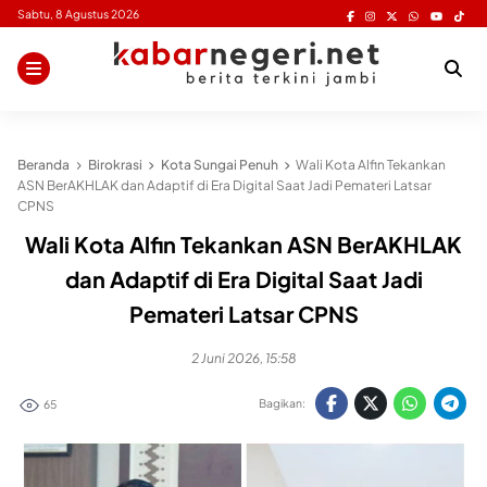
Skip
Sabtu, 8 Agustus 2026
to
content
Beranda
Birokrasi
Kota Sungai Penuh
Wali Kota Alfin Tekankan
ASN BerAKHLAK dan Adaptif di Era Digital Saat Jadi Pemateri Latsar
CPNS
Wali Kota Alfin Tekankan ASN BerAKHLAK
dan Adaptif di Era Digital Saat Jadi
Pemateri Latsar CPNS
2 Juni 2026, 15:58
Bagikan:
65