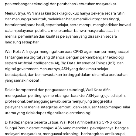
perkembangan teknologi dan perubahan kebutuhan masyarakat.
Menurutnya, ASN masa kini tidak lagi cukup hanya bekerja secara rutin
dan menunggu perintah, melainkan harus memiliki integritas tinggi,
berorientasi pada hasil, cepat belajar, serta mampu menghadirkan inovasi
dalam pelayanan publik. Ia menekankan bahwa masyarakat saat ini
menilai pemerintah dari kualitas pelayanan yang dirasakan secara
langsung setiap hari.
Wali Kota Alfin juga mengingatkan para CPNS agar mampu menghadapi
tantangan era digital yang ditandai dengan perkembangan teknologi
seperti Artificial Intelligence (AI), Big Data, Internet of Things (IoT), dan
digital government. Menurutnya, ASN yang tidak mau belajar,
beradaptasi, dan berinovasi akan tertinggal dalam dinamika perubahan
yang semakin cepat.
Selain kompetensi dan penguasaan teknologi, Wali Kota Alfin
menegaskan pentingnya membangun karakter ASN yang jujur, disiplin,
profesional, bertanggung jawab, serta menjunjung tinggi etika
pelayanan. Ia menilai integritas, empati, dan ketulusan tetap menjadi nilai
utama yang tidak dapat digantikan oleh teknologi.
Di hadapan para peserta Latsar, Wali Kota Alfin berharap CPNS Kota
Sungai Penuh dapat menjadi ASN yang mencintai pekerjaannya, bangga
melayani masyarakat, menguasai teknologi, berintegritas, anti korupsi,