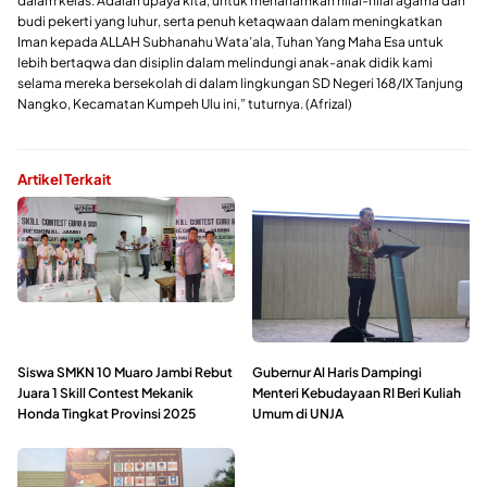
dalam kelas. Adalah upaya kita, untuk menanamkan nilai-nilai agama dan
budi pekerti yang luhur, serta penuh ketaqwaan dalam meningkatkan
Iman kepada ALLAH Subhanahu Wata’ala, Tuhan Yang Maha Esa untuk
lebih bertaqwa dan disiplin dalam melindungi anak-anak didik kami
selama mereka bersekolah di dalam lingkungan SD Negeri 168/IX Tanjung
Nangko, Kecamatan Kumpeh Ulu ini,” tuturnya. (Afrizal)
Artikel Terkait
Siswa SMKN 10 Muaro Jambi Rebut
Gubernur Al Haris Dampingi
Juara 1 Skill Contest Mekanik
Menteri Kebudayaan RI Beri Kuliah
Honda Tingkat Provinsi 2025
Umum di UNJA