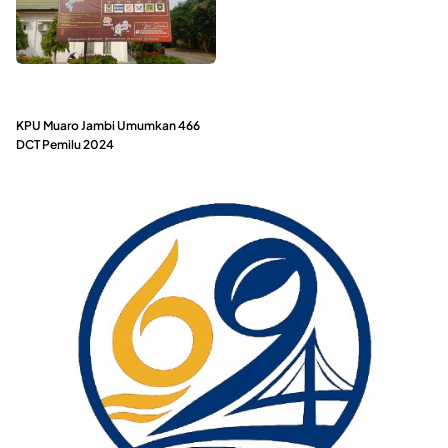
KPU Muaro Jambi Umumkan 466
DCT Pemilu 2024