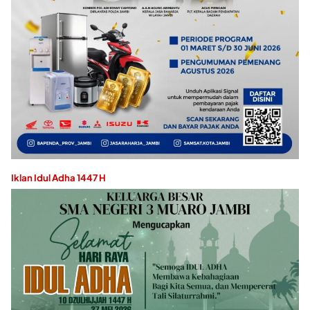
Iklan Idul Adha 1447 H