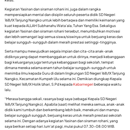
kelas.
Kegiatan Yasinan dan siraman rohani ini, juga dalam rangka
mempersiapkan mental dan disiplin seluruh peserta didik SD Negeri
168/IX Tanjung Nangko untuk lebih bertaqwa dan memiliki keimanan yang
kuat kepada ALLAH Subhanahu Wata’ala, Tuhan Yang Esa. Sekaligus
kegiatan Yasinan dan siraman rohani tersebut, menumbuhkan motivasi
dan lebih semangat lagi semua siswa/siswinya untuk berjuang keras dan
belajar sungguh-sungguh dalam meraih prestasi setinggi-tingginya.
Serta mampu mewujudkan segala impian dan cita-cita anak-anak
didiknya yang dapat membanggakan untuk dirinya, menjadi kebanggaan
bagi keluarganya juga tentunya kebanggaan bagi sekolah, tempat
dimana mereka selama enam tahun belajar sungguh-sungguh untuk
menimba ilmu kepada Guru di dalam lingkungan SD Negeri 168/IX Tanjung
Nangko, Kecamatan Kumpeh Ulu selama ini. Demikian diungkap Kepala
SD Negeri 168/IX Holik Izhari, S.Pd kepada
Kabarnegeri
beberapa waktu
lalu.
“Merasa bangga sekali, rasanya bagi saya (sebagai Kepala SD Negeri
168/IX Tanjung Nangko). Apabila (saat) melihat mereka semua, anak-anak
didik kami tumbuh dan berkembang lebih baik, menekuni dan mampu
belajar sungguh sungguh, berjuang keras untuk meraih prestasi sekolah
selama ini. Dengan adanya kegiatan Yasinan dan siraman rohani, yang
saya berikan setiap hari Jum’at pagi, mulai pukul 07.30-08.00 WIB.