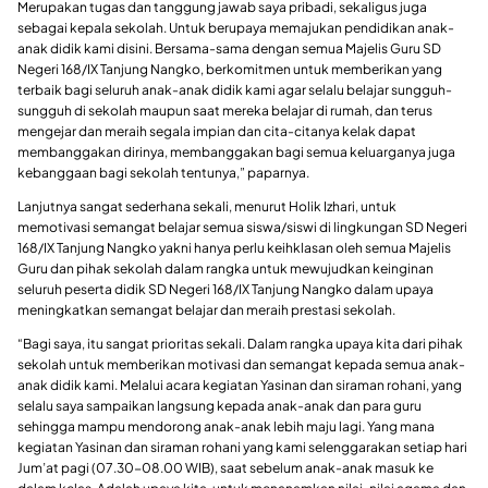
Merupakan tugas dan tanggung jawab saya pribadi, sekaligus juga
sebagai kepala sekolah. Untuk berupaya memajukan pendidikan anak-
anak didik kami disini. Bersama-sama dengan semua Majelis Guru SD
Negeri 168/IX Tanjung Nangko, berkomitmen untuk memberikan yang
terbaik bagi seluruh anak-anak didik kami agar selalu belajar sungguh-
sungguh di sekolah maupun saat mereka belajar di rumah, dan terus
mengejar dan meraih segala impian dan cita-citanya kelak dapat
membanggakan dirinya, membanggakan bagi semua keluarganya juga
kebanggaan bagi sekolah tentunya,” paparnya.
Lanjutnya sangat sederhana sekali, menurut Holik Izhari, untuk
memotivasi semangat belajar semua siswa/siswi di lingkungan SD Negeri
168/IX Tanjung Nangko yakni hanya perlu keihklasan oleh semua Majelis
Guru dan pihak sekolah dalam rangka untuk mewujudkan keinginan
seluruh peserta didik SD Negeri 168/IX Tanjung Nangko dalam upaya
meningkatkan semangat belajar dan meraih prestasi sekolah.
“Bagi saya, itu sangat prioritas sekali. Dalam rangka upaya kita dari pihak
sekolah untuk memberikan motivasi dan semangat kepada semua anak-
anak didik kami. Melalui acara kegiatan Yasinan dan siraman rohani, yang
selalu saya sampaikan langsung kepada anak-anak dan para guru
sehingga mampu mendorong anak-anak lebih maju lagi. Yang mana
kegiatan Yasinan dan siraman rohani yang kami selenggarakan setiap hari
Jum’at pagi (07.30-08.00 WIB), saat sebelum anak-anak masuk ke