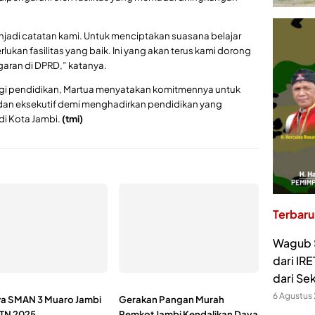
jadi catatan kami. Untuk menciptakan suasana belajar
kan fasilitas yang baik. Ini yang akan terus kami dorong
ran di DPRD,” katanya.
gi pendidikan, Martua menyatakan komitmennya untuk
f dan eksekutif demi menghadirkan pendidikan yang
di Kota Jambi.
(tmi)
Terbaru
Wagub S
dari IR
dari Se
6 Agustus
wa SMAN 3 Muaro Jambi
Gerakan Pangan Murah
PTN 2025
Pemkot Jambi Kendalikan Daya