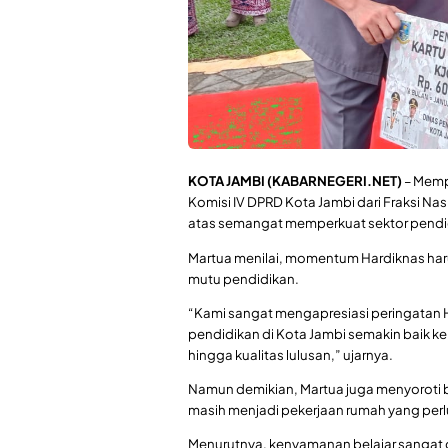
KOTA JAMBI
(KABARNEGERI.NET)
– Memp
Komisi IV DPRD Kota Jambi dari Fraksi N
atas semangat memperkuat sektor pendidi
Martua menilai, momentum Hardiknas haru
mutu pendidikan.
“Kami sangat mengapresiasi peringatan Ha
pendidikan di Kota Jambi semakin baik ke 
hingga kualitas lulusan,” ujarnya.
Namun demikian, Martua juga menyoroti 
masih menjadi pekerjaan rumah yang perlu
Menurutnya, kenyamanan belajar sangat d