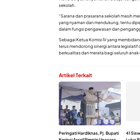
sekolah.
“Sarana dan prasarana sekolah masih men
yang nyaman dan mendukung, tentu diperlu
dalam fungsi pengawasan dan pengangga
Sebagai Ketua Komisi IV yang membidan
terus mendorong sinergi antara legislati
berkualitas dan merata bagi seluruh anak 
Artikel Terkait
Peringati Hardiknas, Pj. Bupati
41 Sis
Kerinci Asraf Pimpin Upacara
Lulus 