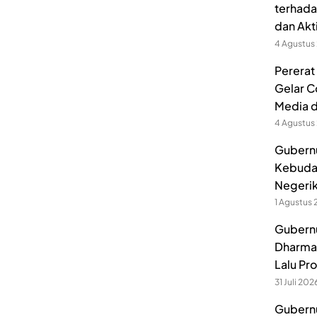
terhada
dan Akt
4 Agustus
Pererat
Gelar C
Media 
4 Agustus
Gubernu
Kebuda
Negerik
1 Agustus
Gubernu
Dharmak
Lalu Pr
31 Juli 202
Gubernu