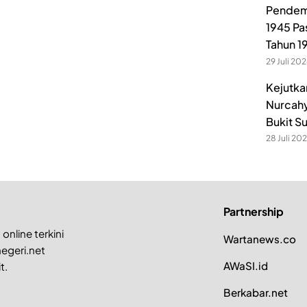
Pendem
1945 Pa
Tahun 1
29 Juli 20
Kejutka
Nurcahy
Bukit S
28 Juli 20
Partnership
online terkini
Wartanews.co
egeri.net
AWaSI.id
t.
Berkabar.net