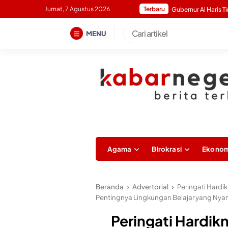
Skip
Jumat, 7 Agustus 2026
Terbaru
to
content
MENU
Agama
Birokrasi
Ekonom
Beranda
Advertorial
Peringati Hardi
Pentingnya Lingkungan Belajar yang Ny
Peringati Hardik