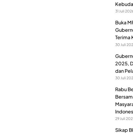
Kebuday
31 Juli 202
Buka MP
Gubernu
Terima 
30 Juli 20
Gubernu
2025, D
dan Pel
30 Juli 20
Rabu Be
Bersama
Masyara
Indones
29 Juli 20
Sikap B