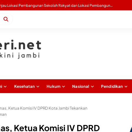
Gubernur Al Haris Buka Sosialisasi Akbar Pencegahan IRET, TCC, Perundungan, dan Bahaya Narkoba di Bungo
i
Kesehatan
Hukum
Nasional
Pendidikan
knas, Ketua Komisi IV DPRD Kota Jambi Tekankan
aman
nas, Ketua Komisi IV DPRD