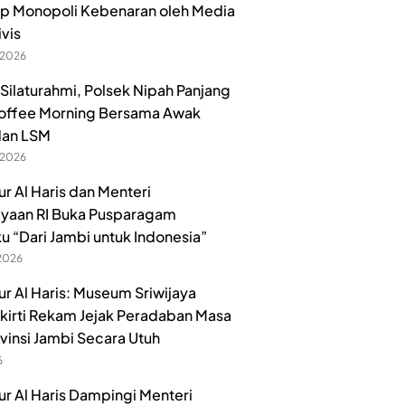
p Monopoli Kebenaran oleh Media
ivis
 2026
 Silaturahmi, Polsek Nipah Panjang
offee Morning Bersama Awak
dan LSM
 2026
r Al Haris dan Menteri
yaan RI Buka Pusparagam
u “Dari Jambi untuk Indonesia”
 2026
r Al Haris: Museum Sriwijaya
irti Rekam Jejak Peradaban Masa
ovinsi Jambi Secara Utuh
6
r Al Haris Dampingi Menteri