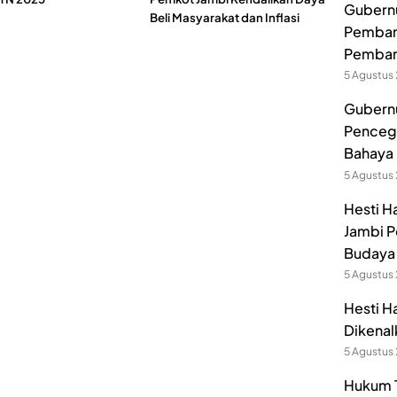
Gubernur
Beli Masyarakat dan Inflasi
Pembang
Pemban
5 Agustus
Gubernu
Pencega
Bahaya 
5 Agustus
Hesti H
Jambi P
Budaya 
5 Agustus
Hesti H
Dikenal
5 Agustus
Hukum T