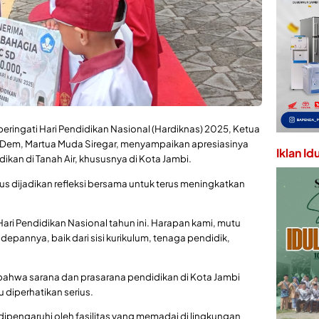
eringati Hari Pendidikan Nasional (Hardiknas) 2025, Ketua
asDem, Martua Muda Siregar, menyampaikan apresiasinya
Iklan Id
kan di Tanah Air, khususnya di Kota Jambi.
s dijadikan refleksi bersama untuk terus meningkatkan
ri Pendidikan Nasional tahun ini. Harapan kami, mutu
depannya, baik dari sisi kurikulum, tenaga pendidik,
bahwa sarana dan prasarana pendidikan di Kota Jambi
 diperhatikan serius.
ipengaruhi oleh fasilitas yang memadai di lingkungan