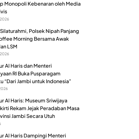
p Monopoli Kebenaran oleh Media
ivis
 2026
 Silaturahmi, Polsek Nipah Panjang
offee Morning Bersama Awak
dan LSM
 2026
r Al Haris dan Menteri
yaan RI Buka Pusparagam
u “Dari Jambi untuk Indonesia”
 2026
r Al Haris: Museum Sriwijaya
irti Rekam Jejak Peradaban Masa
ovinsi Jambi Secara Utuh
6
r Al Haris Dampingi Menteri