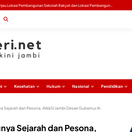
Gubernur Al Haris Buka Sosialisasi Akbar Pencegahan IRET, TCC, Perundungan, dan Bahaya Narkoba di Bungo
i
Kesehatan
Hukum
Nasional
Pendidikan
ya Sejarah dan Pesona, AWaSI Jambi Desak Gubernur Al
unya Sejarah dan Pesona,