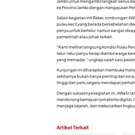
Jambi untuk mengambil langkah serius d
ke Provinsi Jambi dengan mengajukan Pen
Selain kegiatan inti Raker, rombongan AW
pulau kecil yang berada bersebelahan den
penyu untuk bertelur, namun sangat disa
pemerintah atau pihak terkait.
“Kami melihat langsung kondisi Pulau Pen
telur-telur penyu kerap diambil warga k
yang memadai,” ungkap salah satu peser
Kunjungan ini diharapkan membuka mata
sekitarnya bukan hanya penting dari sisi po
tinggi dan perlu segera mendapat perhati
Dengan suksesnya kegiatan ini, AWaSI 
mendorong kemajuan jurnalisme digital, 
menjaga sejarah, dan melestarikan lingku
Artikel Terkait