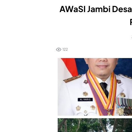
AWaSI Jambi Desak
122