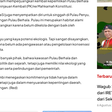
alam memperjuangkan kembali kepemilikan Pulau Berhala
injauan Kembali (PK) ke Mahkamah Konstitusi.
aSI juga menyempatkan diri untuk singgah di Pulau Penyu,
gan Pulau Berhala. Pulau ini merupakan habitat alami
yangkan karena belum dikelola dengan baik oleh
yu yang kaya potensi ekologis. Tapi sangat disayangkan,
arena belum ada pengawasan atau pengelolaan konservasi
ta.
 banyak pihak, bahwa kawasan Pulau Berhala dan
litik dan sejarah, tetapi juga memiliki nilai ekologi yang
an serta perlindungan dari pemerintah.
Terbaru
Jambi menegaskan komitmennya tidak hanya dalam
tetapi juga dalam menyuarakan kepentingan daerah,
Wagub S
ngan. (Red)
dari IR
dari Se
6 Agustus