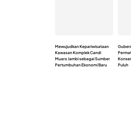
Mewujudkan Kepariwisataan
Gubernu
Kawasan Komplek Candi
Permat
Muaro Jambi sebagai Sumber
Konserv
Pertumbuhan Ekonomi Baru
Puluh