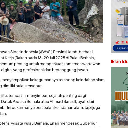
tawan Siber Indonesia (AWaSI) Provinsi Jambi berhasil
 Kerja (Raker) pada 18-20 Juli 2025 di Pulau Berhala,
Iklan Id
momentum penting untuk memperkuat komitmen wartawan
digital yang profesional dan bertanggung jawab.
.P., menyampaikan kekagumannya terhadap keindahan alam
g dimiliki pulau tersebut.
ri itu, tempat ini menyimpan sejarah penting bagi
 Datuk Paduka Berhala atau Ahmad Barus II, ayah dari
bi. Ini bukan hanya persoalan keindahan alam, tapi juga
rfan.
otensi wisata Pulau Berhala, Erfan mendesak Gubernur