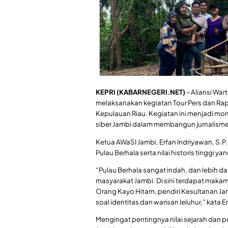
KEPRI (KABARNEGERI.NET)
– Aliansi War
melaksanakan kegiatan Tour Pers dan Rapat
Kepulauan Riau. Kegiatan ini menjadi 
siber Jambi dalam membangun jurnalisme 
Ketua AWaSI Jambi, Erfan Indriyawan, S
Pulau Berhala serta nilai historis tinggi yan
“Pulau Berhala sangat indah, dan lebih da
masyarakat Jambi. Di sini terdapat makam
Orang Kayo Hitam, pendiri Kesultanan Jam
soal identitas dan warisan leluhur,” kata E
Mengingat pentingnya nilai sejarah dan p