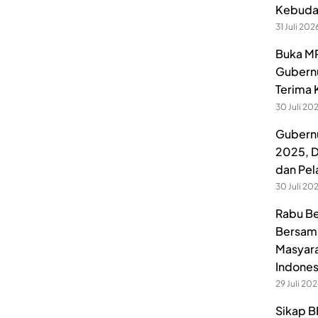
Kebuday
31 Juli 202
Buka MP
Gubernu
Terima 
30 Juli 20
Gubernu
2025, D
dan Pel
30 Juli 20
Rabu Be
Bersama
Masyara
Indones
29 Juli 20
Sikap B