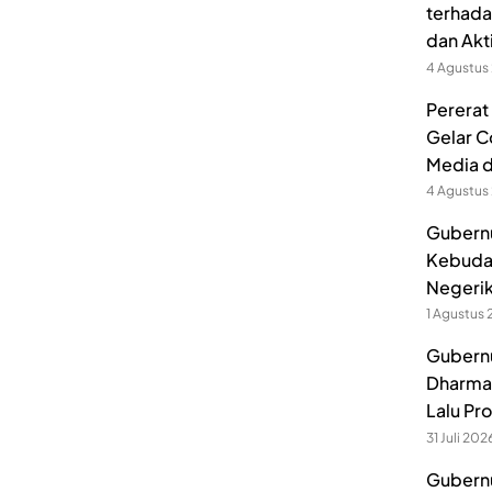
terhada
dan Akt
4 Agustus
Pererat
Gelar C
Media 
4 Agustus
Gubernu
Kebuda
Negerik
1 Agustus
Gubernu
Dharmak
Lalu Pr
31 Juli 202
Gubernu