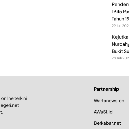
Pendem
1945 Pa
Tahun 1
29 Juli 20
Kejutka
Nurcahy
Bukit S
28 Juli 20
Partnership
online terkini
Wartanews.co
egeri.net
AWaSI.id
t.
Berkabar.net