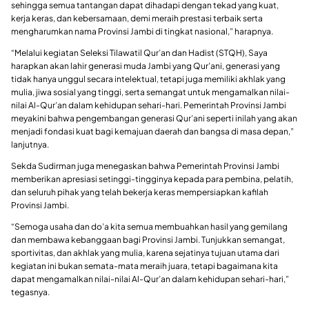
sehingga semua tantangan dapat dihadapi dengan tekad yang kuat,
kerja keras, dan kebersamaan, demi meraih prestasi terbaik serta
mengharumkan nama Provinsi Jambi di tingkat nasional,” harapnya.
“Melalui kegiatan Seleksi Tilawatil Qur’an dan Hadist (STQH), Saya
harapkan akan lahir generasi muda Jambi yang Qur’ani, generasi yang
tidak hanya unggul secara intelektual, tetapi juga memiliki akhlak yang
mulia, jiwa sosial yang tinggi, serta semangat untuk mengamalkan nilai-
nilai Al-Qur’an dalam kehidupan sehari-hari. Pemerintah Provinsi Jambi
meyakini bahwa pengembangan generasi Qur’ani seperti inilah yang akan
menjadi fondasi kuat bagi kemajuan daerah dan bangsa di masa depan,”
lanjutnya.
Sekda Sudirman juga menegaskan bahwa Pemerintah Provinsi Jambi
memberikan apresiasi setinggi-tingginya kepada para pembina, pelatih,
dan seluruh pihak yang telah bekerja keras mempersiapkan kafilah
Provinsi Jambi.
“Semoga usaha dan do’a kita semua membuahkan hasil yang gemilang
dan membawa kebanggaan bagi Provinsi Jambi. Tunjukkan semangat,
sportivitas, dan akhlak yang mulia, karena sejatinya tujuan utama dari
kegiatan ini bukan semata-mata meraih juara, tetapi bagaimana kita
dapat mengamalkan nilai-nilai Al-Qur’an dalam kehidupan sehari-hari,”
tegasnya.