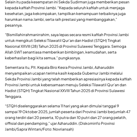
Selain itu pada kesempatan ini Sekda Sudirman juga memberikan pesan
kepada kafilah Provinsi Jambi. “Kepada seluruh kafilah untuk menjaga
kesehatan, jaga kekompakan, tampilkan kemampuan terbaiknya juga
harumkan nama Jambi, serta raih prestasi yang membanggakan,”
pesannya.
“Bismillahirrahmanirrahim, saya lepas secara resmi kafilah Provinsi Jambi
untuk mengikuti Seleksi Tilawatil Qur’an dan Hadist (STQH) Tingkat
Nasional XXVIII (28) Tahun 2025 di Provinsi Sulawesi Tenggara. Semoga
Allah SWT senantiasa memberikan bimbingan, kemudahan, serta
keberhasilan bagi kita semua,” pungkasnya.
Sementara itu, Plt. Kepala Biro Kesra Provinsi Jambi, Azharuddin
menyampaikan ucapan terima kasih kepada Gubernur Jambi melalui
Sekda Provinsi Jambi yang telah memberikan apresiasinya kepada kafilah
Provinsi Jambi untuk kebersamaan menuju Seleksi Tilawatil Qur’an dan
Hadist (STQH) Tingkat Nasional XXVIII Tahun 2025 di Provinsi Sulawesi
Tenggara.
“STQH diselenggarakan selama 11 hari yang akan dimulai tanggal 9
sampai 19 Oktober 2025, jumlah peserta dari Provinsi Jambi berjumlah 47
orang terdiri dari 20 peserta, 10 putra dan 10 putri dan 27 orang pelatih,
offisial dan pendamping,” ujar Azharuddin. (Diskominfo Provinsi
Jambi/Sapra Wintani/Foto: Novriansah)