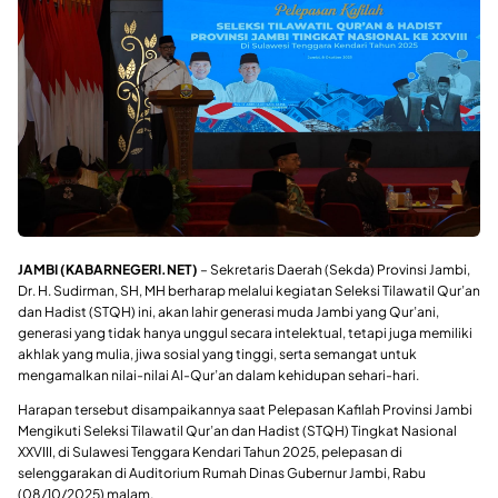
JAMBI (KABARNEGERI.NET)
– Sekretaris Daerah (Sekda) Provinsi Jambi,
Dr. H. Sudirman, SH, MH berharap melalui kegiatan Seleksi Tilawatil Qur’an
dan Hadist (STQH) ini, akan lahir generasi muda Jambi yang Qur’ani,
generasi yang tidak hanya unggul secara intelektual, tetapi juga memiliki
akhlak yang mulia, jiwa sosial yang tinggi, serta semangat untuk
mengamalkan nilai-nilai Al-Qur’an dalam kehidupan sehari-hari.
Harapan tersebut disampaikannya saat Pelepasan Kafilah Provinsi Jambi
Mengikuti Seleksi Tilawatil Qur’an dan Hadist (STQH) Tingkat Nasional
XXVIII, di Sulawesi Tenggara Kendari Tahun 2025, pelepasan di
selenggarakan di Auditorium Rumah Dinas Gubernur Jambi, Rabu
(08/10/2025) malam.