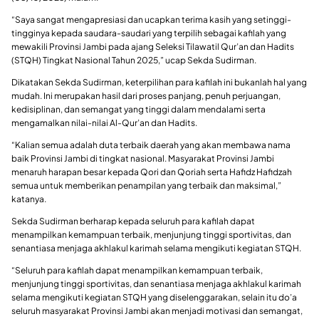
“Saya sangat mengapresiasi dan ucapkan terima kasih yang setinggi-
tingginya kepada saudara-saudari yang terpilih sebagai kafilah yang
mewakili Provinsi Jambi pada ajang Seleksi Tilawatil Qur’an dan Hadits
(STQH) Tingkat Nasional Tahun 2025,” ucap Sekda Sudirman.
Dikatakan Sekda Sudirman, keterpilihan para kafilah ini bukanlah hal yang
mudah. Ini merupakan hasil dari proses panjang, penuh perjuangan,
kedisiplinan, dan semangat yang tinggi dalam mendalami serta
mengamalkan nilai-nilai Al-Qur’an dan Hadits.
“Kalian semua adalah duta terbaik daerah yang akan membawa nama
baik Provinsi Jambi di tingkat nasional. Masyarakat Provinsi Jambi
menaruh harapan besar kepada Qori dan Qoriah serta Hafidz Hafidzah
semua untuk memberikan penampilan yang terbaik dan maksimal,”
katanya.
Sekda Sudirman berharap kepada seluruh para kafilah dapat
menampilkan kemampuan terbaik, menjunjung tinggi sportivitas, dan
senantiasa menjaga akhlakul karimah selama mengikuti kegiatan STQH.
“Seluruh para kafilah dapat menampilkan kemampuan terbaik,
menjunjung tinggi sportivitas, dan senantiasa menjaga akhlakul karimah
selama mengikuti kegiatan STQH yang diselenggarakan, selain itu do’a
seluruh masyarakat Provinsi Jambi akan menjadi motivasi dan semangat,