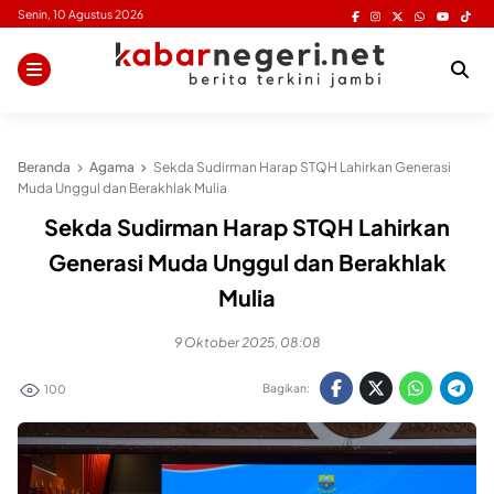
Skip
Senin, 10 Agustus 2026
to
content
Beranda
Agama
Sekda Sudirman Harap STQH Lahirkan Generasi
Muda Unggul dan Berakhlak Mulia
Sekda Sudirman Harap STQH Lahirkan
Generasi Muda Unggul dan Berakhlak
Mulia
9 Oktober 2025, 08:08
Bagikan:
100