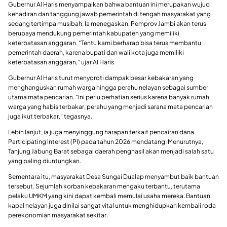
Gubernur Al Haris menyampaikan bahwa bantuan ini merupakan wujud
kehadiran dan tanggung jawab pemerintah di tengah masyarakat yang
sedang tertimpa musibah. Ia menegaskan, Pemprov Jambi akan terus
berupaya mendukung pemerintah kabupaten yang memiliki
keterbatasan anggaran. “Tentu kami berharap bisa terus membantu
pemerintah daerah, karena bupati dan wali kota juga memiliki
keterbatasan anggaran,” ujar Al Haris.
Gubernur Al Haris turut menyoroti dampak besar kebakaran yang
menghanguskan rumah warga hingga perahu nelayan sebagai sumber
utama mata pencarian. “Ini perlu perhatian serius karena banyak rumah
warga yang habis terbakar, perahu yang menjadi sarana mata pencarian
juga ikut terbakar,” tegasnya.
Lebih lanjut, ia juga menyinggung harapan terkait pencairan dana
Participating Interest (PI) pada tahun 2026 mendatang. Menurutnya,
Tanjung Jabung Barat sebagai daerah penghasil akan menjadi salah satu
yang paling diuntungkan.
Sementara itu, masyarakat Desa Sungai Dualap menyambut baik bantuan
tersebut. Sejumlah korban kebakaran mengaku terbantu, terutama
pelaku UMKM yang kini dapat kembali memulai usaha mereka. Bantuan
kapal nelayan juga dinilai sangat vital untuk menghidupkan kembali roda
perekonomian masyarakat sekitar.