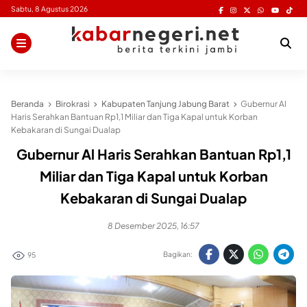
Skip
Sabtu, 8 Agustus 2026
to
content
Beranda
Birokrasi
Kabupaten Tanjung Jabung Barat
Gubernur Al
Haris Serahkan Bantuan Rp1,1 Miliar dan Tiga Kapal untuk Korban
Kebakaran di Sungai Dualap
Gubernur Al Haris Serahkan Bantuan Rp1,1
Miliar dan Tiga Kapal untuk Korban
Kebakaran di Sungai Dualap
8 Desember 2025, 16:57
Bagikan:
95