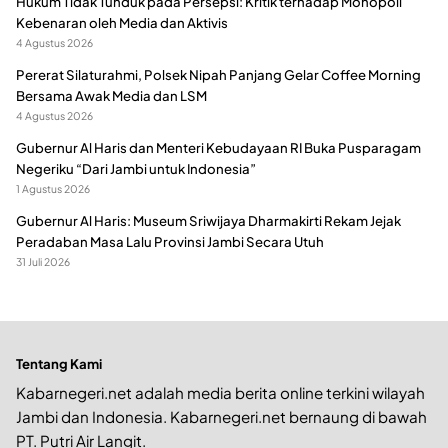
Hukum Tidak Tunduk pada Persepsi: Kritik terhadap Monopoli
Kebenaran oleh Media dan Aktivis
4 Agustus 2026
Pererat Silaturahmi, Polsek Nipah Panjang Gelar Coffee Morning
Bersama Awak Media dan LSM
4 Agustus 2026
Gubernur Al Haris dan Menteri Kebudayaan RI Buka Pusparagam
Negeriku “Dari Jambi untuk Indonesia”
1 Agustus 2026
Gubernur Al Haris: Museum Sriwijaya Dharmakirti Rekam Jejak
Peradaban Masa Lalu Provinsi Jambi Secara Utuh
31 Juli 2026
Tentang Kami
Kabarnegeri.net adalah media berita online terkini wilayah
Jambi dan Indonesia. Kabarnegeri.net bernaung di bawah
PT. Putri Air Langit.