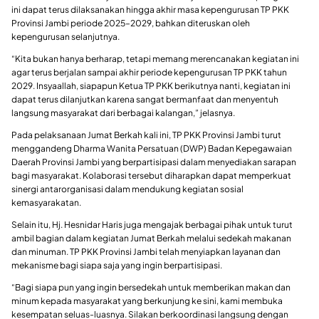
ini dapat terus dilaksanakan hingga akhir masa kepengurusan TP PKK
Provinsi Jambi periode 2025–2029, bahkan diteruskan oleh
kepengurusan selanjutnya.
“Kita bukan hanya berharap, tetapi memang merencanakan kegiatan ini
agar terus berjalan sampai akhir periode kepengurusan TP PKK tahun
2029. Insyaallah, siapapun Ketua TP PKK berikutnya nanti, kegiatan ini
dapat terus dilanjutkan karena sangat bermanfaat dan menyentuh
langsung masyarakat dari berbagai kalangan,” jelasnya.
Pada pelaksanaan Jumat Berkah kali ini, TP PKK Provinsi Jambi turut
menggandeng Dharma Wanita Persatuan (DWP) Badan Kepegawaian
Daerah Provinsi Jambi yang berpartisipasi dalam menyediakan sarapan
bagi masyarakat. Kolaborasi tersebut diharapkan dapat memperkuat
sinergi antarorganisasi dalam mendukung kegiatan sosial
kemasyarakatan.
Selain itu, Hj. Hesnidar Haris juga mengajak berbagai pihak untuk turut
ambil bagian dalam kegiatan Jumat Berkah melalui sedekah makanan
dan minuman. TP PKK Provinsi Jambi telah menyiapkan layanan dan
mekanisme bagi siapa saja yang ingin berpartisipasi.
“Bagi siapa pun yang ingin bersedekah untuk memberikan makan dan
minum kepada masyarakat yang berkunjung ke sini, kami membuka
kesempatan seluas-luasnya. Silakan berkoordinasi langsung dengan