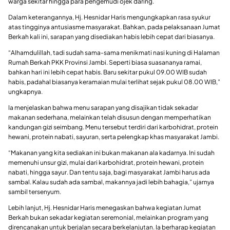
warga sekitar hingga para pengemudi ojek daring.
Dalam keterangannya, Hj. Hesnidar Haris mengungkapkan rasa syukur
atas tingginya antusiasme masyarakat. Bahkan, pada pelaksanaan Jumat
Berkah kali ini, sarapan yang disediakan habis lebih cepat dari biasanya.
“Alhamdulillah, tadi sudah sama-sama menikmati nasi kuning di Halaman
Rumah Berkah PKK Provinsi Jambi. Seperti biasa suasananya ramai,
bahkan hari ini lebih cepat habis. Baru sekitar pukul 09.00 WIB sudah
habis, padahal biasanya keramaian mulai terlihat sejak pukul 08.00 WIB,”
ungkapnya.
Ia menjelaskan bahwa menu sarapan yang disajikan tidak sekadar
makanan sederhana, melainkan telah disusun dengan memperhatikan
kandungan gizi seimbang. Menu tersebut terdiri dari karbohidrat, protein
hewani, protein nabati, sayuran, serta pelengkap khas masyarakat Jambi.
“Makanan yang kita sediakan ini bukan makanan ala kadarnya. Ini sudah
memenuhi unsur gizi, mulai dari karbohidrat, protein hewani, protein
nabati, hingga sayur. Dan tentu saja, bagi masyarakat Jambi harus ada
sambal. Kalau sudah ada sambal, makannya jadi lebih bahagia,” ujarnya
sambil tersenyum.
Lebih lanjut, Hj. Hesnidar Haris menegaskan bahwa kegiatan Jumat
Berkah bukan sekadar kegiatan seremonial, melainkan program yang
direncanakan untuk berjalan secara berkelanjutan. Ia berharap kegiatan