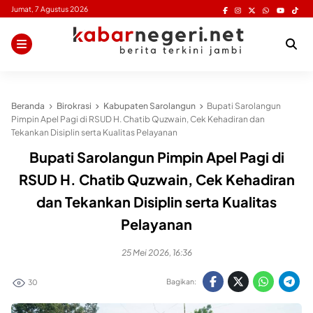
Skip
Jumat, 7 Agustus 2026
to
content
Beranda
Birokrasi
Kabupaten Sarolangun
Bupati Sarolangun
Pimpin Apel Pagi di RSUD H. Chatib Quzwain, Cek Kehadiran dan
Tekankan Disiplin serta Kualitas Pelayanan
Bupati Sarolangun Pimpin Apel Pagi di
RSUD H. Chatib Quzwain, Cek Kehadiran
dan Tekankan Disiplin serta Kualitas
Pelayanan
25 Mei 2026, 16:36
Bagikan:
30