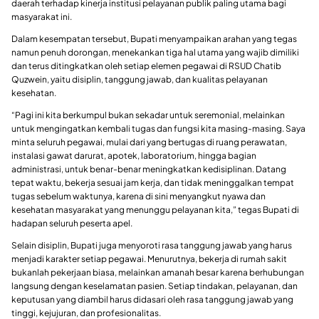
daerah terhadap kinerja institusi pelayanan publik paling utama bagi
masyarakat ini.
Dalam kesempatan tersebut, Bupati menyampaikan arahan yang tegas
namun penuh dorongan, menekankan tiga hal utama yang wajib dimiliki
dan terus ditingkatkan oleh setiap elemen pegawai di RSUD Chatib
Quzwein, yaitu disiplin, tanggung jawab, dan kualitas pelayanan
kesehatan.
“Pagi ini kita berkumpul bukan sekadar untuk seremonial, melainkan
untuk mengingatkan kembali tugas dan fungsi kita masing-masing. Saya
minta seluruh pegawai, mulai dari yang bertugas di ruang perawatan,
instalasi gawat darurat, apotek, laboratorium, hingga bagian
administrasi, untuk benar-benar meningkatkan kedisiplinan. Datang
tepat waktu, bekerja sesuai jam kerja, dan tidak meninggalkan tempat
tugas sebelum waktunya, karena di sini menyangkut nyawa dan
kesehatan masyarakat yang menunggu pelayanan kita,” tegas Bupati di
hadapan seluruh peserta apel.
Selain disiplin, Bupati juga menyoroti rasa tanggung jawab yang harus
menjadi karakter setiap pegawai. Menurutnya, bekerja di rumah sakit
bukanlah pekerjaan biasa, melainkan amanah besar karena berhubungan
langsung dengan keselamatan pasien. Setiap tindakan, pelayanan, dan
keputusan yang diambil harus didasari oleh rasa tanggung jawab yang
tinggi, kejujuran, dan profesionalitas.