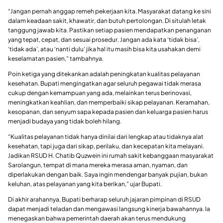
“Jangan pernah anggap remeh pekerjaan kita. Masyarakat datang ke sini
dalam keadaan sakit, khawatir, dan butuh pertolongan. Di situlah letak
tanggung jawab kita. Pastikan setiap pasien mendapatkan penanganan
yang tepat, cepat, dan sesuai prosedur. Jangan ada kata ‘tidak bisa’,
‘tidak ada’, atau ‘nanti dulu’ jika hal itu masih bisa kita usahakan demi
keselamatan pasien,” tambahnya.
Poin ketiga yang ditekankan adalah peningkatan kualitas pelayanan
kesehatan. Bupati mengingatkan agar seluruh pegawai tidak merasa
cukup dengan kemampuan yang ada, melainkan terus berinovasi,
meningkatkan keahlian, dan memperbaiki sikap pelayanan. Keramahan,
kesopanan, dan senyum sapa kepada pasien dan keluarga pasien harus
menjadi budaya yang tidak boleh hilang.
“Kualitas pelayanan tidak hanya dinilai dari lengkap atau tidaknya alat
kesehatan, tapi juga dari sikap, perilaku, dan kecepatan kita melayani.
Jadikan RSUD H. Chatib Quzwein ini rumah sakit kebanggaan masyarakat
Sarolangun, tempat di mana mereka merasa aman, nyaman, dan
diperlakukan dengan baik. Saya ingin mendengar banyak pujian, bukan
keluhan, atas pelayanan yang kita berikan,” ujar Bupati.
Di akhir arahannya, Bupati berharap seluruh jajaran pimpinan di RSUD
dapat menjadi teladan dan mengawasi langsung kinerja bawahannya. Ia
menegaskan bahwa pemerintah daerah akan terus mendukung