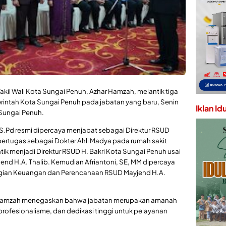
akil Wali Kota Sungai Penuh, Azhar Hamzah, melantik tiga
erintah Kota Sungai Penuh pada jabatan yang baru, Senin
Iklan Id
 Sungai Penuh.
, S.Pd resmi dipercaya menjabat sebagai Direktur RSUD
bertugas sebagai Dokter Ahli Madya pada rumah sakit
ntik menjadi Direktur RSUD H. Bakri Kota Sungai Penuh usai
nd H.A. Thalib. Kemudian Afriantoni, SE, MM dipercaya
ian Keuangan dan Perencanaan RSUD Mayjend H.A.
r Hamzah menegaskan bahwa jabatan merupakan amanah
 profesionalisme, dan dedikasi tinggi untuk pelayanan