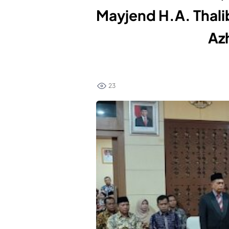
Mayjend H.A. Thali
Az
23