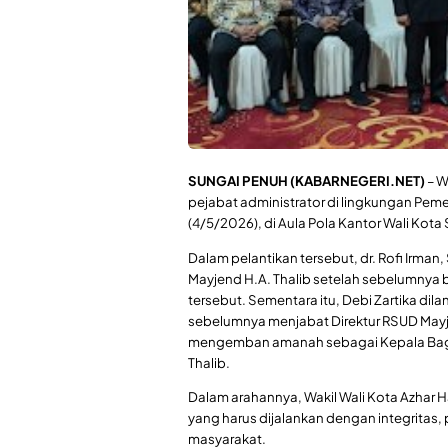
SUNGAI PENUH (KABARNEGERI.NET)
– W
pejabat administrator di lingkungan Pem
(4/5/2026), di Aula Pola Kantor Wali Kota
Dalam pelantikan tersebut, dr. Rofi Irman
Mayjend H.A. Thalib setelah sebelumnya 
tersebut. Sementara itu, Debi Zartika dila
sebelumnya menjabat Direktur RSUD Mayje
mengemban amanah sebagai Kepala Bag
Thalib.
Dalam arahannya, Wakil Wali Kota Azha
yang harus dijalankan dengan integritas,
masyarakat.