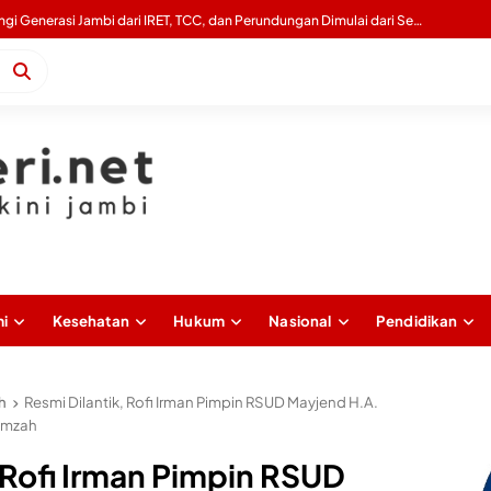
Wagub Sani: Bentengi Generasi Jambi dari IRET, TCC, dan Perundungan Dimulai dari Sekolah
i
Kesehatan
Hukum
Nasional
Pendidikan
h
Resmi Dilantik, Rofi Irman Pimpin RSUD Mayjend H.A.
Hamzah
 Rofi Irman Pimpin RSUD