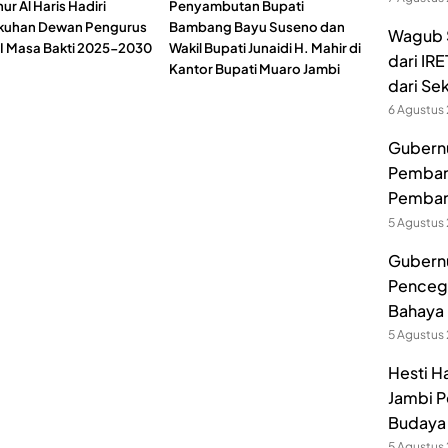
r Al Haris Hadiri
Penyambutan Bupati
kuhan Dewan Pengurus
Bambang Bayu Suseno dan
Wagub S
 Masa Bakti 2025-2030
Wakil Bupati Junaidi H. Mahir di
dari IR
Kantor Bupati Muaro Jambi
dari Se
6 Agustus
Gubernur
Pembang
Pemban
5 Agustus
Gubernu
Pencega
Bahaya 
5 Agustus
Hesti H
Jambi P
Budaya 
5 Agustus