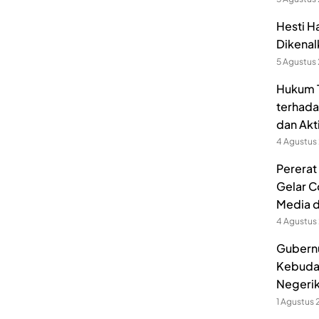
Hesti H
Dikenal
5 Agustus
Hukum T
terhada
dan Akt
4 Agustus
Pererat
Gelar C
Media 
4 Agustus
Gubernu
Kebuda
Negerik
1 Agustus