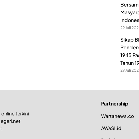
Bersama
Masyara
Indones
29 Juli 20
Sikap B
Pendem
1945 Pa
Tahun 1
29 Juli 20
Partnership
online terkini
Wartanews.co
egeri.net
AWaSI.id
t.