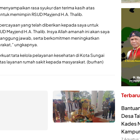
n menyampaikan rasa syukur dan terima kasih atas
ntuk memimpin RSUD Mayjend H.A. Thalib.
percayaan yang telah diberikan kepada saya untuk
Mayjend H.A. Thalib. Insya Allah amanah ini akan saya
 tanggung jawab, serta berkomitmen meningkatkan
arakat,” ungkapnya.
rkuat tata kelola pelayanan kesehatan di Kota Sungai
as layanan rumah sakit kepada masyarakat. (burhan)
Terbaru
Bantuan
Desa Ta
Kades N
Kampu
7 Agustus