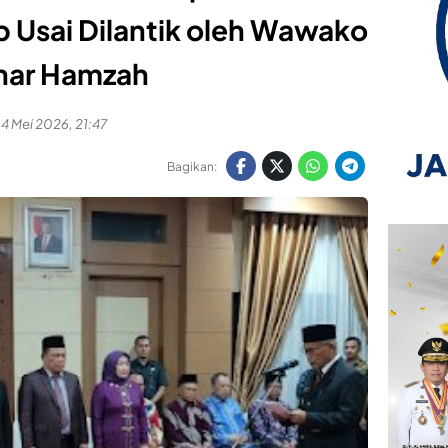
b Usai Dilantik oleh Wawako
har Hamzah
4 Mei 2026, 21:47
Bagikan: