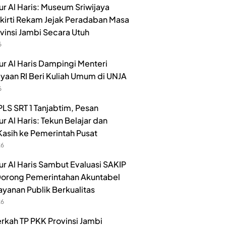
r Al Haris: Museum Sriwijaya
irti Rekam Jejak Peradaban Masa
ovinsi Jambi Secara Utuh
6
r Al Haris Dampingi Menteri
aan RI Beri Kuliah Umum di UNJA
6
LS SRT 1 Tanjabtim, Pesan
r Al Haris: Tekun Belajar dan
Kasih ke Pemerintah Pusat
26
r Al Haris Sambut Evaluasi SAKIP
orong Pemerintahan Akuntabel
ayanan Publik Berkualitas
26
rkah TP PKK Provinsi Jambi