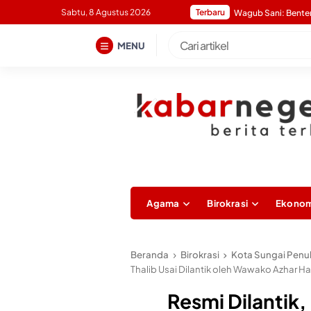
Skip
Sabtu, 8 Agustus 2026
Terbaru
to
content
MENU
Agama
Birokrasi
Ekonom
Beranda
Birokrasi
Kota Sungai Penu
Thalib Usai Dilantik oleh Wawako Azhar 
Resmi Dilantik,